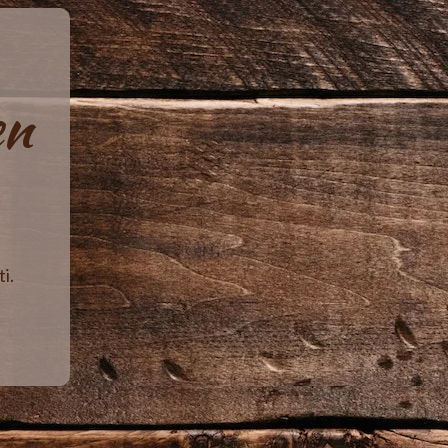
en
i.