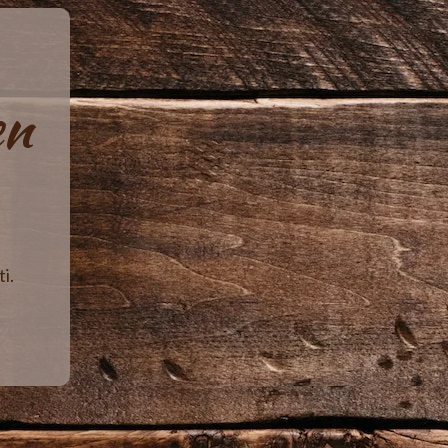
en
i.