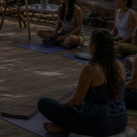
s reservados
os los derechos reservados Jamaraturana. Está
 reproducción parcial o total de los textos, fotos,
deos y cualquier otro material sin la previa
 por escrito de Jamaraturana.