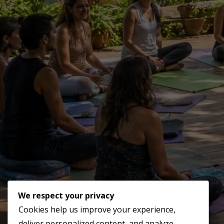
Datos de contacto
DIRECCIÓN
Cll 9 43a 31 Of 231
Ccial Multicentro Aliadas
Medellín, Colombia
We respect your privacy
TELÉFONO Y WHATSAPP
Cookies help us improve your experience,
302 434 78 02
deliver personalized content, and analyze