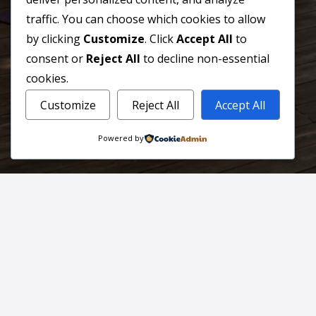
CORREO
traffic. You can choose which cookies to allow
info@jamaraturana.com
by clicking
Customize
. Click
Accept All
to
consent or
Reject All
to decline non-essential
cookies.
Customize
Reject All
Accept All
Powered by