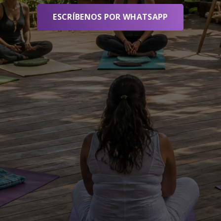
ESCRÍBENOS POR WHATSAPP
Información legal
Derecho
© 2015. Tod
POLÍTICA DE PRIVACIDAD
prohibida la
imágenes, ví
Diseño y hosting
autorización
www.Hostmultitecno.com