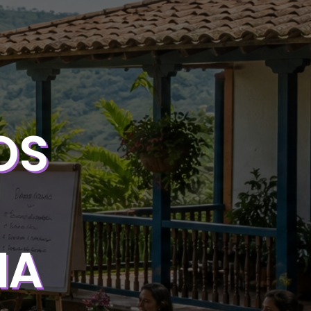
OS
NA