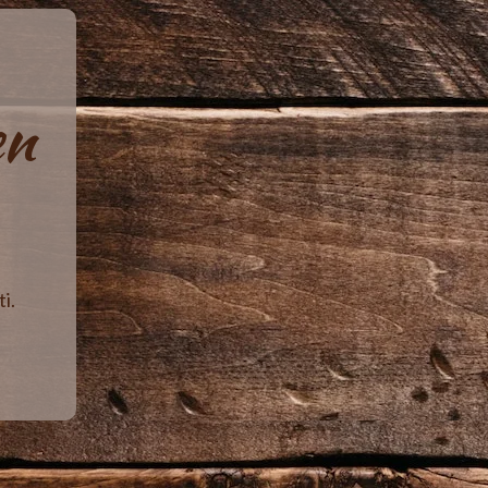
en
i.