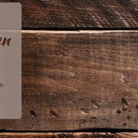
en
i.